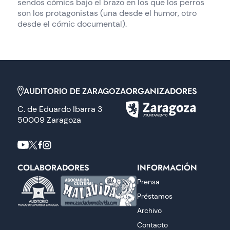
sendos cómics bajo el brazo en los que los perros
son los protagonistas (una desde el humor, otro
desde el cómic documental).
ORGANIZADORES
AUDITORIO DE ZARAGOZA
C. de Eduardo Ibarra 3
50009 Zaragoza
COLABORADORES
INFORMACIÓN
Prensa
Préstamos
Archivo
Contacto