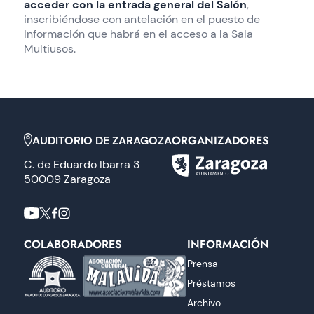
acceder con la entrada general del Salón
,
inscribiéndose con antelación en el puesto de
Información que habrá en el acceso a la Sala
Multiusos.
ORGANIZADORES
AUDITORIO DE ZARAGOZA
C. de Eduardo Ibarra 3
50009 Zaragoza
COLABORADORES
INFORMACIÓN
Prensa
Préstamos
Archivo