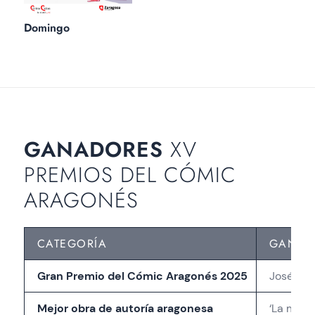
Domingo
GANADORES
XV
PREMIOS DEL CÓMIC
ARAGONÉS
CATEGORÍA
GANAD
Gran Premio del Cómic Aragonés 2025
José Ant
Mejor obra de autoría aragonesa
‘La mald