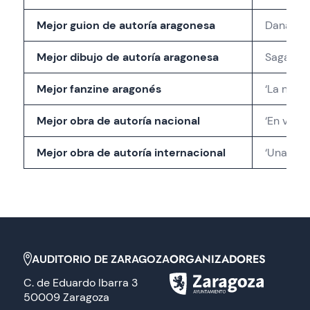
Mejor guion de autoría aragonesa
Danay Da
Mejor dibujo de autoría aragonesa
Sagar, p
Mejor fanzine aragonés
‘La niña 
Mejor obra de autoría nacional
‘En vela
Mejor obra de autoría internacional
‘Una frac
ORGANIZADORES
AUDITORIO DE ZARAGOZA
C. de Eduardo Ibarra 3
50009 Zaragoza