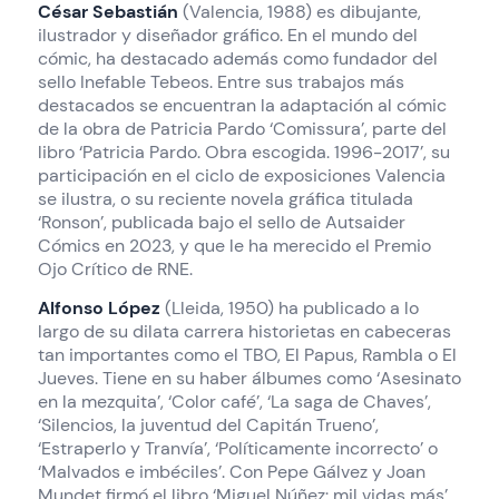
César Sebastián
(Valencia, 1988) es dibujante,
ilustrador y diseñador gráfico. En el mundo del
cómic, ha destacado además como fundador del
sello Inefable Tebeos. Entre sus trabajos más
destacados se encuentran la adaptación al cómic
de la obra de Patricia Pardo ‘Comissura’, parte del
libro ‘Patricia Pardo. Obra escogida. 1996-2017’, su
participación en el ciclo de exposiciones Valencia
se ilustra, o su reciente novela gráfica titulada
‘Ronson’, publicada bajo el sello de Autsaider
Cómics en 2023, y que le ha merecido el Premio
Ojo Crítico de RNE.
Alfonso López
(Lleida, 1950) ha publicado a lo
largo de su dilata carrera historietas en cabeceras
tan importantes como el TBO, El Papus, Rambla o El
Jueves. Tiene en su haber álbumes como ‘Asesinato
en la mezquita’, ‘Color café’, ‘La saga de Chaves’,
‘Silencios, la juventud del Capitán Trueno’,
‘Estraperlo y Tranvía’, ‘Políticamente incorrecto’ o
‘Malvados e imbéciles’. Con Pepe Gálvez y Joan
Mundet firmó el libro ‘Miguel Núñez: mil vidas más’,