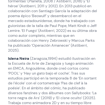
tormentas’ (Planeta, 2008 / Astiberri, 2018) y ‘El
héroe’ (Astiberri, 2011 y 2012). En 2013 publicó en
colaboración con Santiago García la adaptación del
poema épico ‘Beowulf’ y desembarcó en el
mercado estadounidense, donde ha trabajado con
guionistas de la talla de Paul Pope, Matt Kindt o Jeff
Lemire. ‘El Fuego’ (Astiberri, 2022) es su última obra
como autor completo, mientras que en
colaboración con Henry Zebrowski y Marcus Parks
ha publicado ‘Operación Amanecer’ (Astiberri,
2025).
Islena Neira
(Zaragoza,1994) estudió ilustración en
la Escuela de Arte de Zaragoza y luego animación
en EMCA, Angoulême, donde creó cortos como
‘POOL’ y ‘Hay un gato bajo el coche’. Tras sus
estudios participó en la temporada 8 de ‘En sortant
de l’école’ con el cortometraje ‘Pas de clef à la
poésie’. En el ámbito del cómic, ha publicado
diversos fanzines y dos álbumes con Sallybooks: ‘La
torre negra de Ars’ (2019) y ‘El cisne oculto’ (2025).
Trabaja como animadora 2D y en su tiempo libre