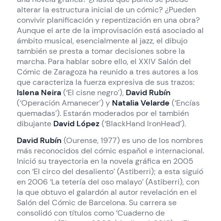
alterar la estructura inicial de un cómic? ¿Pueden
convivir planificación y repentización en una obra?
Aunque el arte de la improvisación está asociado al
ámbito musical, esencialmente al jazz, el dibujo
también se presta a tomar decisiones sobre la
marcha. Para hablar sobre ello, el XXIV Salón del
Cómic de Zaragoza ha reunido a tres autores a los
que caracteriza la fuerza expresiva de sus trazos:
Islena Neira
(‘El cisne negro’),
David Rubín
(‘Operación Amanecer’) y
Natalia Velarde
(‘Encías
quemadas’). Estarán moderados por el también
dibujante
David López
(‘BlackHand IronHead’).
David Rubín
(Ourense, 1977) es uno de los nombres
más reconocidos del cómic español e internacional.
Inició su trayectoria en la novela gráfica en 2005
con ‘El circo del desaliento’ (Astiberri); a esta siguió
en 2006 ‘La tetería del oso malayo’ (Astiberri), con
la que obtuvo el galardón al autor revelación en el
Salón del Cómic de Barcelona. Su carrera se
consolidó con títulos como ‘Cuaderno de