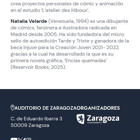
crea proyectos personales de cómic y animación
en el estudio ‘L’atelier des Hiboux’.
Natalia Velarde
(Venezuela, 1994) es una dibujante
de cómics, fanzinera e ilustradora radicada en
Madrid desde 2005. Ha sido fundadora del micro
sello de autoedición Tarde y Triste y ganadora de la
beca Injuve para la Creación Joven 2021- 2022,
gracias a la cual ha desarrollado la que es su
primera novela gráfica, ‘Encías quemadas’
(Reservoir Books, 2025).
ORGANIZADORES
AUDITORIO DE ZARAGOZA
C. de Eduardo Ibarra 3
50009 Zaragoza