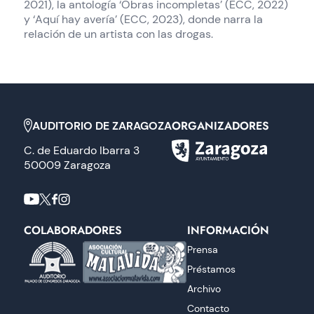
2021), la antología ‘Obras incompletas’ (ECC, 2022)
y ‘Aquí hay avería’ (ECC, 2023), donde narra la
relación de un artista con las drogas.
ORGANIZADORES
AUDITORIO DE ZARAGOZA
C. de Eduardo Ibarra 3
50009 Zaragoza
COLABORADORES
INFORMACIÓN
Prensa
Préstamos
Archivo
Contacto