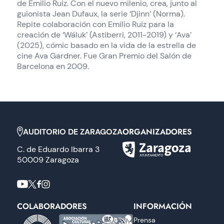
de Emilio Ruiz. Con el nuevo milenio, crea, junto al
guionista Jean Dufaux, la serie ‘Djinn’ (Norma).
Repite colaboración con Emilio Ruiz para la
creación de ‘Wáluk’ (Astiberri, 2011-2019) y ‘Ava’
(2025), cómic basado en la vida de la estrella de
cine Ava Gardner. Fue Gran Premio del Salón de
Barcelona en 2009.
ORGANIZADORES
AUDITORIO DE ZARAGOZA
C. de Eduardo Ibarra 3
50009 Zaragoza
COLABORADORES
INFORMACIÓN
Prensa