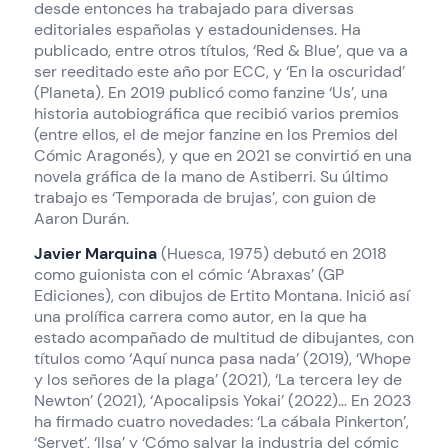
desde entonces ha trabajado para diversas
editoriales españolas y estadounidenses. Ha
publicado, entre otros títulos, ‘Red & Blue’, que va a
ser reeditado este año por ECC, y ‘En la oscuridad’
(Planeta). En 2019 publicó como fanzine ‘Us’, una
historia autobiográfica que recibió varios premios
(entre ellos, el de mejor fanzine en los Premios del
Cómic Aragonés), y que en 2021 se convirtió en una
novela gráfica de la mano de Astiberri. Su último
trabajo es ‘Temporada de brujas’, con guion de
Aaron Durán.
Javier Marquina
(Huesca, 1975) debutó en 2018
como guionista con el cómic ‘Abraxas’ (GP
Ediciones), con dibujos de Ertito Montana. Inició así
una prolífica carrera como autor, en la que ha
estado acompañado de multitud de dibujantes, con
títulos como ‘Aquí nunca pasa nada’ (2019), ‘Whope
y los señores de la plaga’ (2021), ‘La tercera ley de
Newton’ (2021), ‘Apocalipsis Yokai’ (2022)… En 2023
ha firmado cuatro novedades: ‘La cábala Pinkerton’,
‘Servet’, ‘Ilsa’ y ‘Cómo salvar la industria del cómic