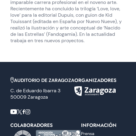
imparable carrera profesional en el noveno arte.
Recientemente ha concluido la trilogía ‘Love, love,
love’ para la editorial Dupuis, con guion de Kid
Touissant (editada en España por Nuevo Nueve), y
realizó la ilustración y arte conceptual de ‘Nacido
de las Estrellas’ (Fandogamia). En la actualidad
trabaja en tres nuevos proyectos.
ORGANIZADORES
AUDITORIO DE ZARAGOZA
C. de Eduardo Ibarra 3
50009 Zaragoza
COLABORADORES
INFORMACIÓN
Prensa