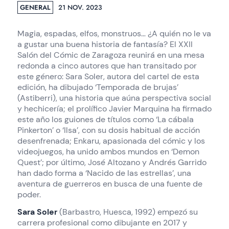
GENERAL
21 NOV. 2023
Magia, espadas, elfos, monstruos… ¿A quién no le va
a gustar una buena historia de fantasía? El XXII
Salón del Cómic de Zaragoza reunirá en una mesa
redonda a cinco autores que han transitado por
este género: Sara Soler, autora del cartel de esta
edición, ha dibujado ‘Temporada de brujas’
(Astiberri), una historia que aúna perspectiva social
y hechicería; el prolífico Javier Marquina ha firmado
este año los guiones de títulos como ‘La cábala
Pinkerton’ o ‘Ilsa’, con su dosis habitual de acción
desenfrenada; Enkaru, apasionada del cómic y los
videojuegos, ha unido ambos mundos en ‘Demon
Quest’; por último, José Altozano y Andrés Garrido
han dado forma a ‘Nacido de las estrellas’, una
aventura de guerreros en busca de una fuente de
poder.
Sara Soler
(Barbastro, Huesca, 1992) empezó su
carrera profesional como dibujante en 2017 y